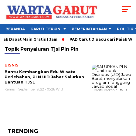
BERANDA
GARUT TERKINI
PEMERINTAHAAN
POLITIK
ak Dapat Main Gratis 1 Jam
PAD Garut Dipacu dari Pajak Wis
Topik
Penyaluran Tjsl Pln Pln
BISNIS
Bantu Kembangkan Edu Wisata
Perlebahan, PLN UID Jabar Salurkan
Bantuan TJSL
Kamis, 1 September 2022 - 05:26 WIB
TRENDING