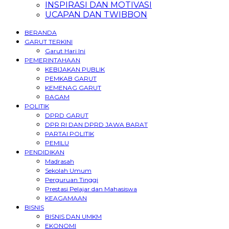
INSPIRASI DAN MOTIVASI
UCAPAN DAN TWIBBON
BERANDA
GARUT TERKINI
Garut Hari Ini
PEMERINTAHAAN
KEBIJAKAN PUBLIK
PEMKAB GARUT
KEMENAG GARUT
RAGAM
POLITIK
DPRD GARUT
DPR RI DAN DPRD JAWA BARAT
PARTAI POLITIK
PEMILU
PENDIDIKAN
Madrasah
Sekolah Umum
Perguruan Tinggi
Prestasi Pelajar dan Mahasiswa
KEAGAMAAN
BISNIS
BISNIS DAN UMKM
EKONOMI