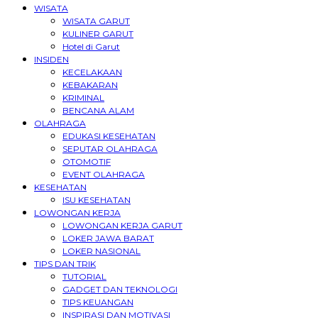
WISATA
WISATA GARUT
KULINER GARUT
Hotel di Garut
INSIDEN
KECELAKAAN
KEBAKARAN
KRIMINAL
BENCANA ALAM
OLAHRAGA
EDUKASI KESEHATAN
SEPUTAR OLAHRAGA
OTOMOTIF
EVENT OLAHRAGA
KESEHATAN
ISU KESEHATAN
LOWONGAN KERJA
LOWONGAN KERJA GARUT
LOKER JAWA BARAT
LOKER NASIONAL
TIPS DAN TRIK
TUTORIAL
GADGET DAN TEKNOLOGI
TIPS KEUANGAN
INSPIRASI DAN MOTIVASI