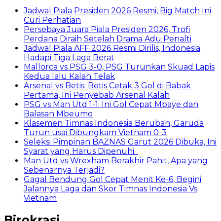
Jadwal Piala Presiden 2026 Resmi, Big Match Ini
Curi Perhatian
Persebaya Juara Piala Presiden 2026, Trofi
Perdana Diraih Setelah Drama Adu Penalti
Jadwal Piala AFF 2026 Resmi Dirilis, Indonesia
Hadapi Tiga Laga Berat
Mallorca vs PSG 3-0, PSG Turunkan Skuad Lapis
Kedua lalu Kalah Telak
Arsenal vs Betis: Betis Cetak 3 Gol di Babak
Pertama, Ini Penyebab Arsenal Kalah
PSG vs Man Utd 1-1: Ini Gol Cepat Mbaye dan
Balasan Mbeumo
Klasemen Timnas Indonesia Berubah, Garuda
Turun usai Dibungkam Vietnam 0-3
Seleksi Pimpinan BAZNAS Garut 2026 Dibuka, Ini
Syarat yang Harus Dipenuhi
Man Utd vs Wrexham Berakhir Pahit, Apa yang
Sebenarnya Terjadi?
Gagal Bendung Gol Cepat Menit Ke-6, Begini
Jalannya Laga dan Skor Timnas Indonesia Vs
Vietnam
Birokrasi