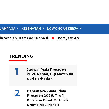
LAHRAGA
KESEHATAN
LOWONGAN KERJA
TIPS DAN TRIK
 Setelah Drama Adu Penalti
Persija vs Arema: Persija Menang 
TRENDING
Jadwal Piala Presiden
2026 Resmi, Big Match Ini
Curi Perhatian
Persebaya Juara Piala
Presiden 2026, Trofi
Perdana Diraih Setelah
Drama Adu Penalti