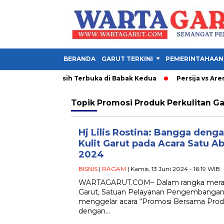
BERANDA
GARUT TERKINI
PEMERINTAHAAN
 Ini 1-1, Final Masih Terbuka di Babak Kedua
Persija vs Arema
Topik
Promosi Produk Perkulitan Ga
Hj Lilis Rostina: Bangga deng
Kulit Garut pada Acara Satu A
2024
BISNIS
|
RAGAM
| Kamis, 13 Juni 2024 - 16:19 WIB
WARTAGARUT.COM– Dalam rangka meraya
Garut, Satuan Pelayanan Pengembangan I
menggelar acara “Promosi Bersama Produ
dengan…