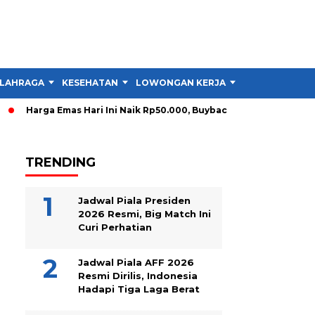
LAHRAGA
KESEHATAN
LOWONGAN KERJA
TIPS DAN TRIK
Harga Emas Hari Ini Naik Rp50.000, Buyback Melonjak Rp90.000
TRENDING
Jadwal Piala Presiden
2026 Resmi, Big Match Ini
Curi Perhatian
Jadwal Piala AFF 2026
Resmi Dirilis, Indonesia
Hadapi Tiga Laga Berat