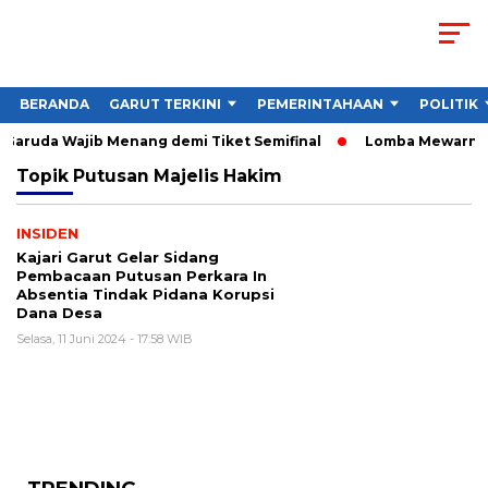
BERANDA
GARUT TERKINI
PEMERINTAHAAN
POLITIK
 Garuda Wajib Menang demi Tiket Semifinal
Lomba Mewarnai Fr
Topik
Putusan Majelis Hakim
INSIDEN
Kajari Garut Gelar Sidang
Pembacaan Putusan Perkara In
Absentia Tindak Pidana Korupsi
Dana Desa
Selasa, 11 Juni 2024 - 17:58 WIB