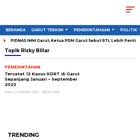
BERANDA
GARUT TERKINI
PEMERINTAHAAN
POLITIK
PIDNAS IMM Garut, Ketua PDM Garut Sebut RTL Lebih Penting
Topik
Rizky Billar
PEMERINTAHAN
Tercatat 12 Kasus KDRT di Garut
Sepanjang Januari – September
2022
Rabu, 5 Oktober 2022 - 08:40 WIB
TRENDING