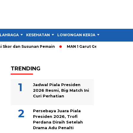
LAHRAGA
KESEHATAN
LOWONGAN KERJA
TIPS DAN TRIK
Skor dan Susunan Pemain
MAN 1 Garut Gelar Cek Kesehatan da
TRENDING
Jadwal Piala Presiden
2026 Resmi, Big Match Ini
Curi Perhatian
Persebaya Juara Piala
Presiden 2026, Trofi
Perdana Diraih Setelah
Drama Adu Penalti