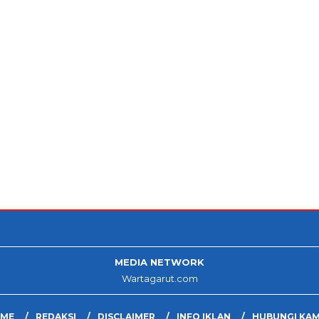
MEDIA NETWORK
Wartagarut.com
ME
REDAKSI
DISCLAIMER
INFO IKLAN
HUBUNGI KAM