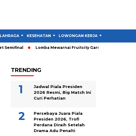
LAHRAGA
KESEHATAN
LOWONGAN KERJA
TIPS DAN TRIK
emifinal
Lomba Mewarnai Fruitcity Garut Dibuka, Anak Dapat 
TRENDING
Jadwal Piala Presiden
2026 Resmi, Big Match Ini
Curi Perhatian
Persebaya Juara Piala
Presiden 2026, Trofi
Perdana Diraih Setelah
Drama Adu Penalti