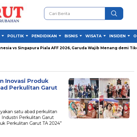
POLITIK
PENDIDIKAN
BISNIS
WISATA
INSIDEN
O
ia vs Singapura Piala AFF 2026, Garuda Wajib Menang demi Tiket S
an Inovasi Produk
bad Perkulitan Garut
kan satu abad perkulitan
ndustri Perkulitan Garut
k Perkulitan Garut TA 2024”