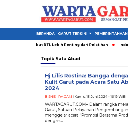
BERANDA
GARUT TERKINI
PEMERINTAHAAN
a PDM Garut Sebut RTL Lebih Penting dari Pelatihan
Indones
Topik
Satu Abad
Hj Lilis Rostina: Bangga deng
Kulit Garut pada Acara Satu A
2024
BISNIS
|
RAGAM
| Kamis, 13 Juni 2024 - 16:19 WIB
WARTAGARUT.COM– Dalam rangka meraya
Garut, Satuan Pelayanan Pengembangan I
menggelar acara “Promosi Bersama Produ
dengan…