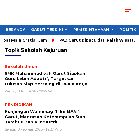
BERANDA
GARUT TERKINI
PEMERINTAHAAN
POLITIK
pat Main Gratis 1 Jam
PAD Garut Dipacu dari Pajak Wisata, J
Topik
Sekolah Kejuruan
Sekolah Umum
SMK Muhammadiyah Garut Siapkan
Guru Lebih Adaptif, Targetkan
Lulusan Siap Bersaing di Dunia Kerja
Kamis, 18 Juni 2026 - 09:29 WIB
PENDIDIKAN
Kunjungan Wamenag RI ke MAN 1
Garut, Madrasah Keterampilan Siap
Tembus Dunia Industri!
Selasa, 18 Februari 2025 - 14:37 WIB