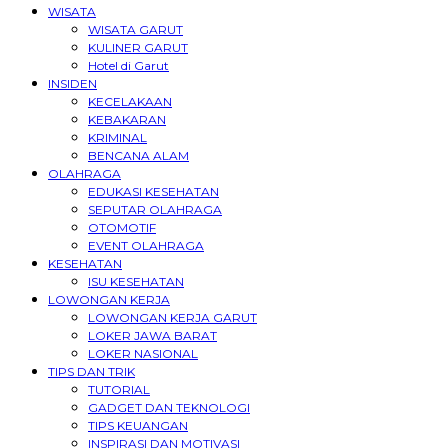
WISATA
WISATA GARUT
KULINER GARUT
Hotel di Garut
INSIDEN
KECELAKAAN
KEBAKARAN
KRIMINAL
BENCANA ALAM
OLAHRAGA
EDUKASI KESEHATAN
SEPUTAR OLAHRAGA
OTOMOTIF
EVENT OLAHRAGA
KESEHATAN
ISU KESEHATAN
LOWONGAN KERJA
LOWONGAN KERJA GARUT
LOKER JAWA BARAT
LOKER NASIONAL
TIPS DAN TRIK
TUTORIAL
GADGET DAN TEKNOLOGI
TIPS KEUANGAN
INSPIRASI DAN MOTIVASI