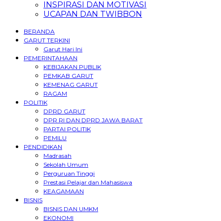
INSPIRASI DAN MOTIVASI
UCAPAN DAN TWIBBON
BERANDA
GARUT TERKINI
Garut Hari Ini
PEMERINTAHAAN
KEBIJAKAN PUBLIK
PEMKAB GARUT
KEMENAG GARUT
RAGAM
POLITIK
DPRD GARUT
DPR RI DAN DPRD JAWA BARAT
PARTAI POLITIK
PEMILU
PENDIDIKAN
Madrasah
Sekolah Umum
Perguruan Tinggi
Prestasi Pelajar dan Mahasiswa
KEAGAMAAN
BISNIS
BISNIS DAN UMKM
EKONOMI