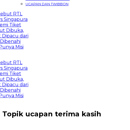
UCAPAN DAN TWIBBON
but RTL
 Singapura
i Tiket
 Dibuka,
ipacu dari
ibenahi
unya Misi
but RTL
 Singapura
i Tiket
 Dibuka,
ipacu dari
ibenahi
unya Misi
Topik
ucapan terima kasih