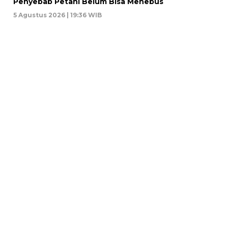
Penyebab Petani Belum Bisa Menebus
5 Agustus 2026 | 19:36 WIB