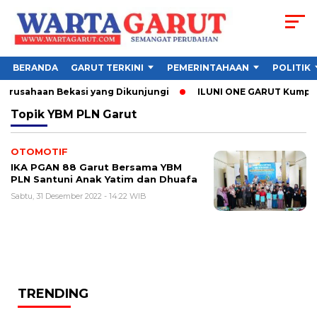
BERANDA
GARUT TERKINI
PEMERINTAHAAN
POLITIK
Perusahaan Bekasi yang Dikunjungi
ILUNI ONE GARUT Kumpulkan
Topik
YBM PLN Garut
OTOMOTIF
IKA PGAN 88 Garut Bersama YBM
PLN Santuni Anak Yatim dan Dhuafa
Sabtu, 31 Desember 2022 - 14:22 WIB
TRENDING