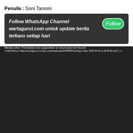
Penulis :
Soni Tarsoni
Follow WhatsApp Channel
Follow
wartagarut.com untuk update berita
terbaru setiap hari
Pemutar
Media error: Format(s) not supported or source(s) not found
Unduh Berkas: https://wartagarut.com/wp-content/uploads/2026/08/WhatsApp-Video-2026-08-03-at-18.56.48.mp4?_=1
Video