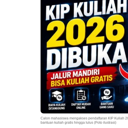
Calon mahasiswa mengakses pendaftaran KIP Kuliah 20
bantuan kuliah gratis hingga lulus (Poto ilustrasi)