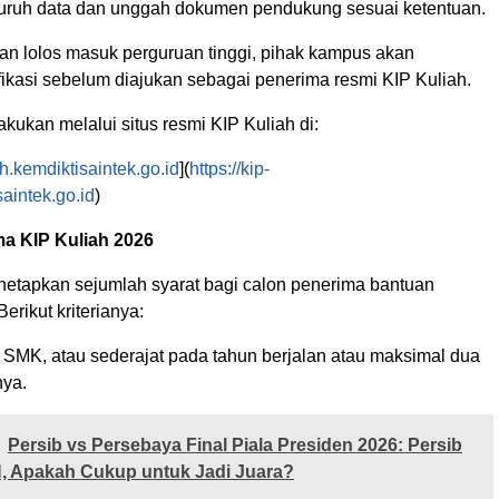
luruh data dan unggah dokumen pendukung sesuai ketentuan.
kan lolos masuk perguruan tinggi, pihak kampus akan
fikasi sebelum diajukan sebagai penerima resmi KIP Kuliah.
akukan melalui situs resmi KIP Kuliah di:
iah.kemdiktisaintek.go.id
](
https://kip-
saintek.go.id
)
ma KIP Kuliah 2026
etapkan sejumlah syarat bagi calon penerima bantuan
Berikut kriterianya:
 SMK, atau sederajat pada tahun berjalan atau maksimal dua
nya.
Persib vs Persebaya Final Piala Presiden 2026: Persib
, Apakah Cukup untuk Jadi Juara?