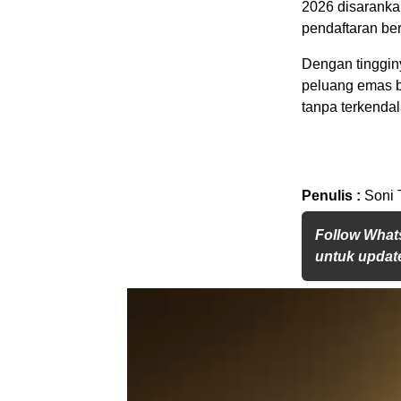
2026 disaranka
pendaftaran ber
Dengan tingginy
peluang emas ba
tanpa terkendal
Penulis :
Soni 
Follow What
untuk update
Pemutar
Video