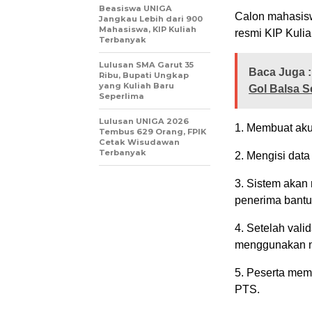
Beasiswa UNIGA
Calon mahasisw
Jangkau Lebih dari 900
Mahasiswa, KIP Kuliah
resmi KIP Kulia
Terbanyak
Lulusan SMA Garut 35
Baca Juga :
Ribu, Bupati Ungkap
yang Kuliah Baru
Gol Balsa S
Seperlima
Lulusan UNIGA 2026
1. Membuat aku
Tembus 629 Orang, FPIK
Cetak Wisudawan
Terbanyak
2. Mengisi data
3. Sistem akan 
penerima bantu
4. Setelah vali
menggunakan n
5. Peserta memi
PTS.