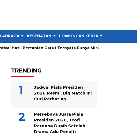
LAHRAGA
KESEHATAN
LOWONGAN KERJA
TIPS DAN TRIK
il Pertanian Garut Ternyata Punya Misi Besar untuk Petani
Pe
TRENDING
Jadwal Piala Presiden
2026 Resmi, Big Match Ini
Curi Perhatian
Persebaya Juara Piala
Presiden 2026, Trofi
Perdana Diraih Setelah
Drama Adu Penalti