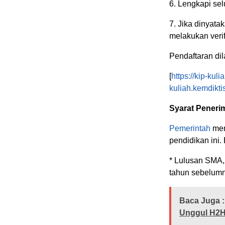
6. Lengkapi se
7. Jika dinyata
melakukan veri
Pendaftaran dil
[
https://kip-kul
kuliah.kemdikti
Syarat Peneri
Pemerintah
men
pendidikan ini. 
* Lulusan SMA,
tahun sebelum
Baca Juga :
Unggul H2H