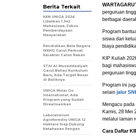
WARTAGARU
Berita Terkait
perguruan tingg
KKN UNIGA 2026
berbagai daerah
Libatkan 1.342
Mahasiswa, Fokus
Pemberdayaan
Program bantua
Masyarakat
siswa dari kelu
biaya pendidika
Pendidikan Bela Negara
IKKHG Garut Perkuat
Karakter Calon Nakes
KIP Kuliah 202
bagi mahasiswa
STAI Al-Musaddadiyah
Garut Bahas Kurikulum
perguruan tingg
Baru, Ada Target Besar
di Baliknya
Program ini ju
UNIGA Mulai Go
selain
jalur S
International, Ada
Program yang Sudah
Mengacu pada p
Direalisasikan
Kamis, 28 Mei 2
Laboratorium
melalui laman r
Agroforestry UNIGA 12
Hektare Siap Dukung
Ketahanan Pangan
Cara Daftar KI