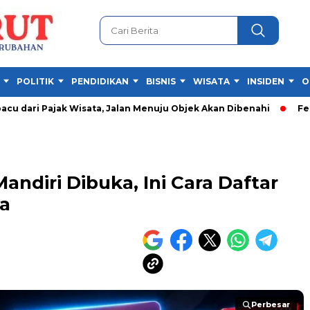
POLITIK
PENDIDIKAN
BISNIS
WISATA
INSIDEN
O
Pajak Wisata, Jalan Menuju Objek Akan Dibenahi
Festival Has
Mandiri Dibuka, Ini Cara Daftar
a
Perbesar
Perbesar