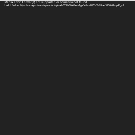
Pemutar
Media error: Format(s) not supported or source(s) not found
Unduh Berkas: https://wartagarut.com/wp-content/uploads/2026/08/WhatsApp-Video-2026-08-03-at-18.56.48.mp4?_=1
Video