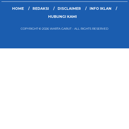
HOME
REDAKSI
DISCLAIMER
INFO IKLAN
HUBUNGI KAMI
COPYRIGHT © 2026 WARTA GARUT - ALL RIGHTS RESERVED