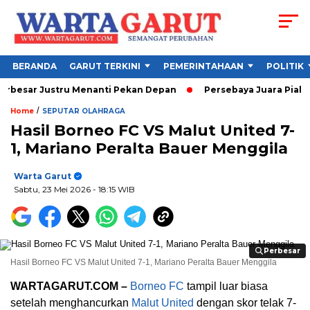
BERANDA
GARUT TERKINI
PEMERINTAHAAN
POLITIK
esar Justru Menanti Pekan Depan
Persebaya Juara Piala Pres
/
Home
SEPUTAR OLAHRAGA
Hasil Borneo FC VS Malut United 7-
1, Mariano Peralta Bauer Menggila
Warta Garut
Sabtu, 23 Mei 2026
- 18:15 WIB
Perbesar
Perbesar
Hasil Borneo FC VS Malut United 7-1, Mariano Peralta Bauer Menggila
WARTAGARUT.COM –
Borneo FC
tampil luar biasa
setelah menghancurkan
Malut United
dengan skor telak 7-