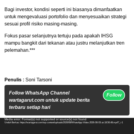
Bagi investor, kondisi seperti ini biasanya dimanfaatkan
untuk mengevaluasi portofolio dan menyesuaikan strategi
sesuai profil risiko masing-masing.
Fokus pasar selanjutnya tertuju pada apakah IHSG
mampu bangkit dari tekanan atau justru melanjutkan tren
pelemahan.***
Penulis :
Soni Tarsoni
Follow WhatsApp Channel
Follow
wartagarut.com untuk update berita
terbaru setiap hari
Pemutar
Media error: Format(s) not supported or source(s) not found
Unduh Berkas: https://wartagarut.com/wp-content/uploads/2026/08/WhatsApp-Video-2026-08-03-at-18.56.48.mp4?_=1
Video