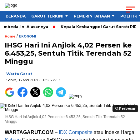
BERANDA
GARUT TERKINI
PEMERINTAHAAN
POLITIK
beda, Ini Alasannya
Kepala Kesbangpol Garut Soroti PIDNAS I
/
Home
EKONOMI
IHSG Hari Ini Anjlok 4,02 Persen ke
6.453,25, Sentuh Titik Terendah 52
Minggu
Warta Garut
Senin, 18 Mei 2026
- 12:26 WIB
Perbesar
Perbesar
IHSG Hari Ini Anjlok 4,02 Persen ke 6.453,25, Sentuh Titik Terendah 52
Minggu
WARTAGARUT.COM
–
IDX Composite
atau Indeks Harga
Saham
Gabungan (IHSG) mengalami tekanan tajam pada