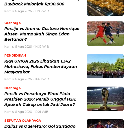
Buyback Melonjak Rp90.000
Kamis, 6 Agu 2026 - 18:06 WIB
Olahraga
Persija vs Arema: Gustavo Henrique
Absen, Mampukah Singo Edan
Bertahan?
Kamis, 6 Agu 2026 - 14:12 WIB
PENDIDIKAN
KKN UNIGA 2026 Libatkan 1.342
Mahasiswa, Fokus Pemberdayaan
Masyarakat
Kamis, 6 Agu 2026 - 11:48 WIB
Olahraga
Persib vs Persebaya Final Piala
Presiden 2026: Persib Unggul H2H,
Apakah Cukup untuk Jadi Juara?
Kamis, 6 Agu 2026 - 10:01 WIB
SEPUTAR OLAHRAGA
Dallas vs Querétaro: Gol Santiago