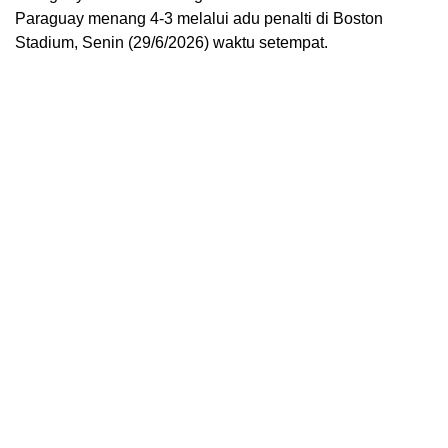
Paraguay menang 4-3 melalui adu penalti di Boston
Stadium, Senin (29/6/2026) waktu setempat.