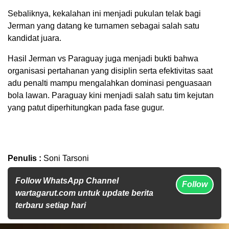
Sebaliknya, kekalahan ini menjadi pukulan telak bagi
Jerman yang datang ke turnamen sebagai salah satu
kandidat juara.
Hasil Jerman vs Paraguay juga menjadi bukti bahwa
organisasi pertahanan yang disiplin serta efektivitas saat
adu penalti mampu mengalahkan dominasi penguasaan
bola lawan. Paraguay kini menjadi salah satu tim kejutan
yang patut diperhitungkan pada fase gugur.
Penulis :
Soni Tarsoni
Follow WhatsApp Channel
Follow
wartagarut.com untuk update berita
terbaru setiap hari
Pemutar