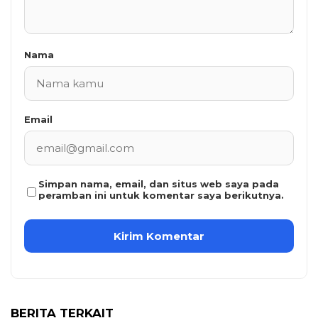
Nama
Email
Simpan nama, email, dan situs web saya pada
peramban ini untuk komentar saya berikutnya.
BERITA TERKAIT