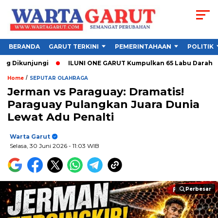
BERANDA
GARUT TERKINI
PEMERINTAHAAN
POLITIK
ngi
ILUNI ONE GARUT Kumpulkan 65 Labu Darah, Ini Peran Ny
/
Home
SEPUTAR OLAHRAGA
Jerman vs Paraguay: Dramatis!
Paraguay Pulangkan Juara Dunia
Lewat Adu Penalti
Warta Garut
Selasa, 30 Juni 2026
- 11:03 WIB
Perbesar
Perbesar