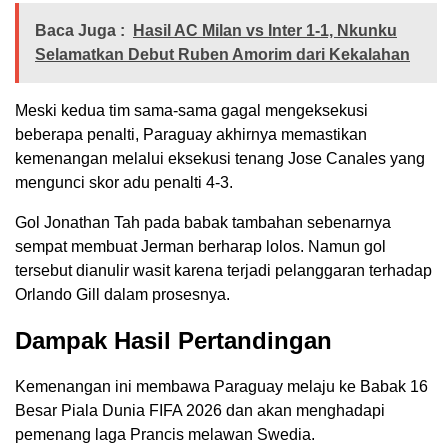
Baca Juga :
Hasil AC Milan vs Inter 1-1, Nkunku
Selamatkan Debut Ruben Amorim dari Kekalahan
Meski kedua tim sama-sama gagal mengeksekusi
beberapa penalti, Paraguay akhirnya memastikan
kemenangan melalui eksekusi tenang Jose Canales yang
mengunci skor adu penalti 4-3.
Gol Jonathan Tah pada babak tambahan sebenarnya
sempat membuat Jerman berharap lolos. Namun gol
tersebut dianulir wasit karena terjadi pelanggaran terhadap
Orlando Gill dalam prosesnya.
Dampak Hasil Pertandingan
Kemenangan ini membawa Paraguay melaju ke Babak 16
Besar Piala Dunia FIFA 2026 dan akan menghadapi
pemenang laga Prancis melawan Swedia.