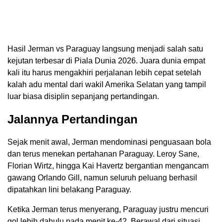
Hasil Jerman vs Paraguay langsung menjadi salah satu
kejutan terbesar di Piala Dunia 2026. Juara dunia empat
kali itu harus mengakhiri perjalanan lebih cepat setelah
kalah adu mental dari wakil Amerika Selatan yang tampil
luar biasa disiplin sepanjang pertandingan.
Jalannya Pertandingan
Sejak menit awal, Jerman mendominasi penguasaan bola
dan terus menekan pertahanan Paraguay. Leroy Sane,
Florian Wirtz, hingga Kai Havertz bergantian mengancam
gawang Orlando Gill, namun seluruh peluang berhasil
dipatahkan lini belakang Paraguay.
Ketika Jerman terus menyerang, Paraguay justru mencuri
gol lebih dahulu pada menit ke-42. Berawal dari situasi