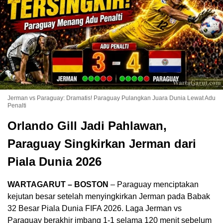
Jerman vs Paraguay: Dramatis! Paraguay Pulangkan Juara Dunia Lewat Adu
Penalti
Orlando Gill Jadi Pahlawan,
Paraguay Singkirkan Jerman dari
Piala Dunia 2026
WARTAGARUT – BOSTON
– Paraguay menciptakan
kejutan besar setelah menyingkirkan Jerman pada Babak
32 Besar Piala Dunia FIFA 2026. Laga Jerman vs
Paraguay berakhir imbang 1-1 selama 120 menit sebelum