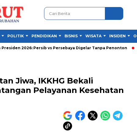
POLITIK
PENDIDIKAN
BISNIS
WISATA
INSIDEN
O
en 2026: Persib vs Persebaya Digelar Tanpa Penonton
Dallas v
tan Jiwa, IKKHG Bekali
ntangan Pelayanan Kesehatan