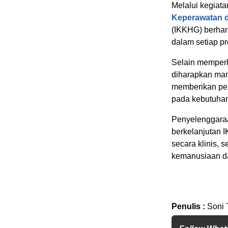
Melalui kegiat
Keperawatan 
(IKKHG) berhar
dalam setiap p
Selain memperku
diharapkan mam
memberikan pel
pada kebutuhan
Penyelenggaraa
berkelanjutan 
secara klinis, s
kemanusiaan da
Penulis :
Soni 