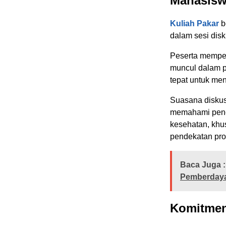
Mahasiswa
Kuliah Pakar
b
dalam sesi disk
Peserta memper
muncul dalam p
tepat untuk men
Suasana diskus
memahami pener
kesehatan, khu
pendekatan prof
Baca Juga :
Pemberdaya
Komitmen