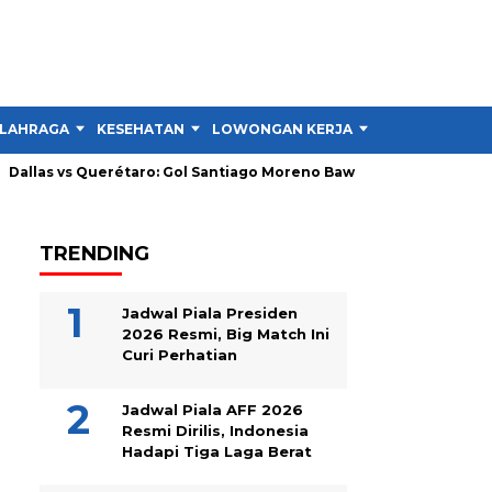
LAHRAGA
KESEHATAN
LOWONGAN KERJA
TIPS DAN TRIK
s Querétaro: Gol Santiago Moreno Bawa Dallas Unggul 1-0
Int
TRENDING
Jadwal Piala Presiden
2026 Resmi, Big Match Ini
Curi Perhatian
Jadwal Piala AFF 2026
Resmi Dirilis, Indonesia
Hadapi Tiga Laga Berat