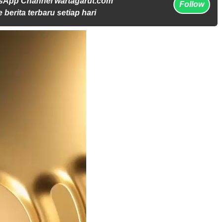
sApp Channel wartagarut.com
Follow
 berita terbaru setiap hari