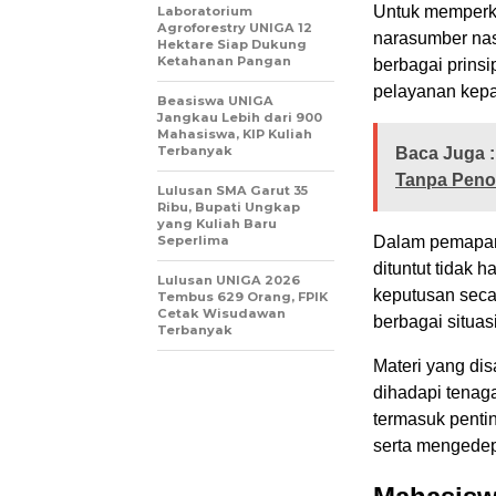
Untuk memperk
Laboratorium
Agroforestry UNIGA 12
narasumber nasi
Hektare Siap Dukung
Ketahanan Pangan
berbagai prins
pelayanan kep
Beasiswa UNIGA
Jangkau Lebih dari 900
Mahasiswa, KIP Kuliah
Terbanyak
Baca Juga :
Tanpa Peno
Lulusan SMA Garut 35
Ribu, Bupati Ungkap
yang Kuliah Baru
Seperlima
Dalam pemapara
dituntut tidak 
Lulusan UNIGA 2026
keputusan seca
Tembus 629 Orang, FPIK
Cetak Wisudawan
berbagai situas
Terbanyak
Materi yang di
dihadapi tenag
termasuk penti
serta mengedep