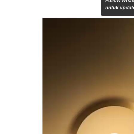
Follow What
untuk update
Pemutar
Video