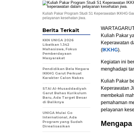
Kuliah Pakar Program Studi S1 Keperawatan IKKHG Garu
pelayanan kesehatan jiwa.
WARTAGARUT.CO
Berita Terkait
Kuliah Pakar y
KKN UNIGA 2026
Keperawatan da
Libatkan 1.342
Mahasiswa, Fokus
(
IKKHG
).
Pemberdayaan
Masyarakat
Kegiatan ini b
menghadapi tan
Pendidikan Bela Negara
IKKHG Garut Perkuat
Karakter Calon Nakes
Kuliah Pakar b
Keperawatan Ji
STAI Al-Musaddadiyah
Garut Bahas Kurikulum
membekali maha
Baru, Ada Target Besar
di Baliknya
pemahaman men
pelayanan kese
UNIGA Mulai Go
International, Ada
Mengapa 
Program yang Sudah
Direalisasikan