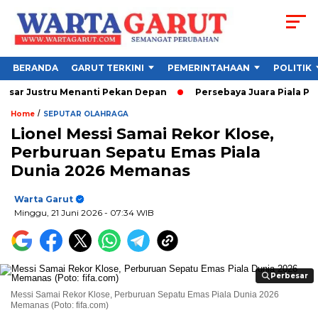
BERANDA
GARUT TERKINI
PEMERINTAHAAN
POLITIK
tru Menanti Pekan Depan
Persebaya Juara Piala Presiden 2026
/
Home
SEPUTAR OLAHRAGA
Lionel Messi Samai Rekor Klose,
Perburuan Sepatu Emas Piala
Dunia 2026 Memanas
Warta Garut
Minggu, 21 Juni 2026
- 07:34 WIB
Perbesar
Perbesar
Messi Samai Rekor Klose, Perburuan Sepatu Emas Piala Dunia 2026
Memanas (Poto: fifa.com)