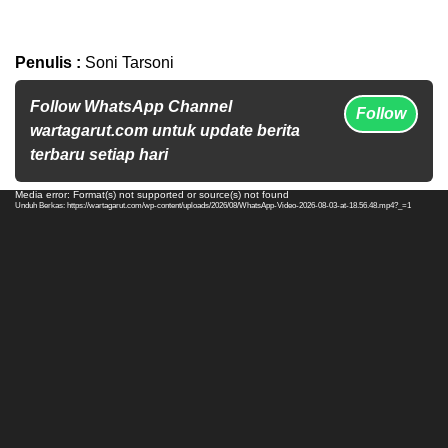
Penulis :
Soni Tarsoni
Follow WhatsApp Channel
Follow
wartagarut.com untuk update berita
terbaru setiap hari
Pemutar
Media error: Format(s) not supported or source(s) not found
Unduh Berkas: https://wartagarut.com/wp-content/uploads/2026/08/WhatsApp-Video-2026-08-03-at-18.56.48.mp4?_=1
Video