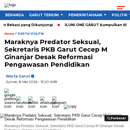
BERANDA
GARUT TERKINI
PEMERINTAHAAN
POLITIK
 Bekasi yang Dikunjungi
ILUNI ONE GARUT Kumpulkan 65 Labu 
/
Home
PARTAI POLITIK
Maraknya Predator Seksual,
Sekretaris PKB Garut Cecep M
Ginanjar Desak Reformasi
Pengawasan Pendidikan
Warta Garut
Jumat, 8 Mei 2026
- 15:20 WIB
Perbesar
Perbesar
Maraknya Predator Seksual, Sekretaris PKB Garut Cecep M Ginanjar Desak