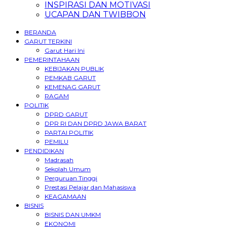
INSPIRASI DAN MOTIVASI
UCAPAN DAN TWIBBON
BERANDA
GARUT TERKINI
Garut Hari Ini
PEMERINTAHAAN
KEBIJAKAN PUBLIK
PEMKAB GARUT
KEMENAG GARUT
RAGAM
POLITIK
DPRD GARUT
DPR RI DAN DPRD JAWA BARAT
PARTAI POLITIK
PEMILU
PENDIDIKAN
Madrasah
Sekolah Umum
Perguruan Tinggi
Prestasi Pelajar dan Mahasiswa
KEAGAMAAN
BISNIS
BISNIS DAN UMKM
EKONOMI