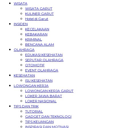
WISATA
WISATA GARUT
KULINER GARUT
Hotel di Garut
INSIDEN
KECELAKAAN
KEBAKARAN
KRIMINAL
BENCANA ALAM
OLAHRAGA
EDUKASI KESEHATAN
SEPUTAR OLAHRAGA
OTOMOTIF
EVENT OLAHRAGA
KESEHATAN
ISU KESEHATAN
LOWONGAN KERJA
LOWONGAN KERJA GARUT
LOKER JAWA BARAT
LOKER NASIONAL
TIPS DAN TRIK
TUTORIAL
GADGET DAN TEKNOLOGI
TIPS KEUANGAN
INSPIRASI DAN MOTIVASI