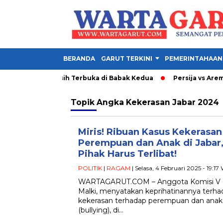
BERANDA
GARUT TERKINI
PEMERINTAHAAN
 Ini 1-1, Final Masih Terbuka di Babak Kedua
Persija vs Arema:
Topik
Angka Kekerasan Jabar 2024
Miris! Ribuan Kasus Kekerasan
Perempuan dan Anak di Jabar
Pihak Harus Terlibat!
POLITIK
|
RAGAM
| Selasa, 4 Februari 2025 - 19:17
WARTAGARUT.COM – Anggota Komisi V 
Malki, menyatakan keprihatinannya terha
kekerasan terhadap perempuan dan anak
(bullying), di…