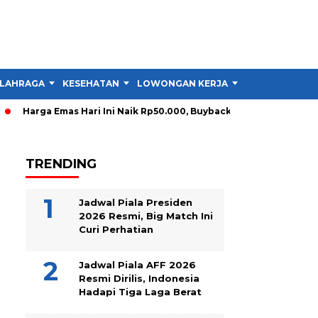
LAHRAGA
KESEHATAN
LOWONGAN KERJA
TIPS DAN TRIK
Harga Emas Hari Ini Naik Rp50.000, Buyback Melonjak Rp90.000
TRENDING
Jadwal Piala Presiden
2026 Resmi, Big Match Ini
Curi Perhatian
Jadwal Piala AFF 2026
Resmi Dirilis, Indonesia
Hadapi Tiga Laga Berat