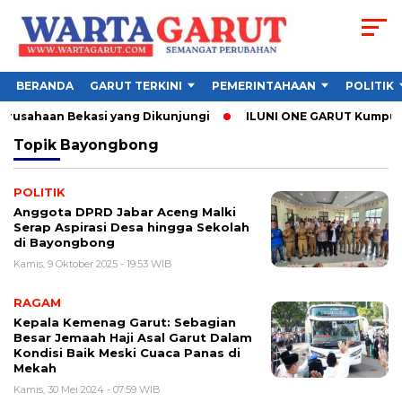
BERANDA
GARUT TERKINI
PEMERINTAHAAN
POLITIK
erusahaan Bekasi yang Dikunjungi
ILUNI ONE GARUT Kumpulkan 
Topik
Bayongbong
POLITIK
Anggota DPRD Jabar Aceng Malki
Serap Aspirasi Desa hingga Sekolah
di Bayongbong
Kamis, 9 Oktober 2025 - 19:53 WIB
RAGAM
Kepala Kemenag Garut: Sebagian
Besar Jemaah Haji Asal Garut Dalam
Kondisi Baik Meski Cuaca Panas di
Mekah
Kamis, 30 Mei 2024 - 07:59 WIB