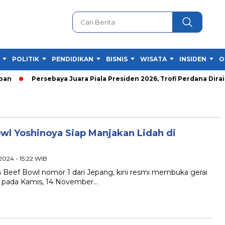
POLITIK
PENDIDIKAN
BISNIS
WISATA
INSIDEN
O
n
Persebaya Juara Piala Presiden 2026, Trofi Perdana Diraih 
owl Yoshinoya Siap Manjakan Lidah di
2024 - 15:22 WIB
eef Bowl nomor 1 dari Jepang, kini resmi membuka gerai
t, pada Kamis, 14 November…