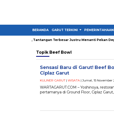
BERANDA
GARUT TERKINI
PEMERINTAHAAN
la Presiden 2026, Tantangan Terbesar Justru Menanti Pekan Depa
Topik
Beef Bowl
Sensasi Baru di Garut! Beef B
Ciplaz Garut
KULINER GARUT
|
WISATA
| Jumat, 15 November 
WARTAGARUT.COM – Yoshinoya, restoran B
pertamanya di Ground Floor, Ciplaz Garu