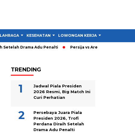
LAHRAGA
KESEHATAN
LOWONGAN KERJA
TIPS DAN TRIK
Setelah Drama Adu Penalti
Persija vs Arema: Persija Menang 3
TRENDING
Jadwal Piala Presiden
2026 Resmi, Big Match Ini
Curi Perhatian
Persebaya Juara Piala
Presiden 2026, Trofi
Perdana Diraih Setelah
Drama Adu Penalti