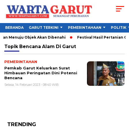
BERANDA
GARUT TERKINI
PEMERINTAHAAN
POLITIK
alan Menuju Objek Akan Dibenahi
Festival Hasil Pertanian Ga
Topik
Bencana Alam Di Garut
PEMERINTAHAN
Pemkab Garut Keluarkan Surat
Himbauan Peringatan Dini Potensi
Bencana
Selasa, 14 Februari 2023 - 08:40 WIB
TRENDING