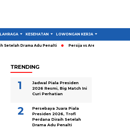
LAHRAGA
KESEHATAN
LOWONGAN KERJA
TIPS DAN TRIK
 Setelah Drama Adu Penalti
Persija vs Arema: Persija Menang 
TRENDING
Jadwal Piala Presiden
2026 Resmi, Big Match Ini
Curi Perhatian
Persebaya Juara Piala
Presiden 2026, Trofi
Perdana Diraih Setelah
Drama Adu Penalti