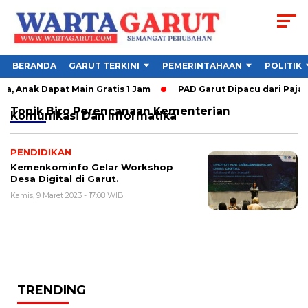
BERANDA
GARUT TERKINI
PEMERINTAHAAN
POLITIK
, Anak Dapat Main Gratis 1 Jam
PAD Garut Dipacu dari Pajak 
Topik
Biro Perencanaan Kementerian
Komunikasi Dan Informatika
PENDIDIKAN
Kemenkominfo Gelar Workshop
Desa Digital di Garut.
Kamis, 9 Maret 2023 - 17:08 WIB
TRENDING