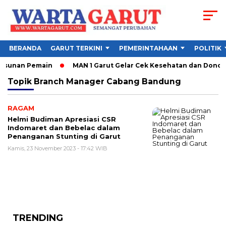
BERANDA
GARUT TERKINI
PEMERINTAHAAN
POLITIK
Susunan Pemain
MAN 1 Garut Gelar Cek Kesehatan dan Donor Da
Topik
Branch Manager Cabang Bandung
RAGAM
Helmi Budiman Apresiasi CSR
Indomaret dan Bebelac dalam
Penanganan Stunting di Garut
Kamis, 23 November 2023 - 17:42 WIB
TRENDING