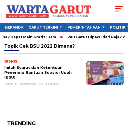
BERANDA
GARUT TERKINI
PEMERINTAHAAN
POLITIK
nak Dapat Main Gratis 1 Jam
PAD Garut Dipacu dari Pajak Wis
Topik
Cek BSU 2022 Dimana?
BISNIS
Inilah Syarat dan Ketentuan
Penerima Bantuan Subsidi Upah
(BSU)
Senin, 12 September 2022 - 19:21 WIB
TRENDING