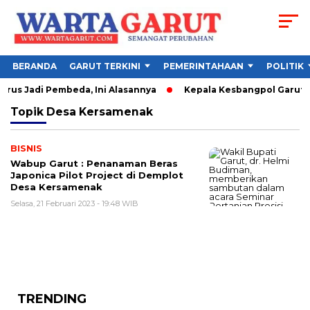
BERANDA
GARUT TERKINI
PEMERINTAHAAN
POLITIK
rus Jadi Pembeda, Ini Alasannya
Kepala Kesbangpol Garut So
Topik
Desa Kersamenak
BISNIS
Wabup Garut : Penanaman Beras
Japonica Pilot Project di Demplot
Desa Kersamenak
Selasa, 21 Februari 2023 - 19:48 WIB
TRENDING