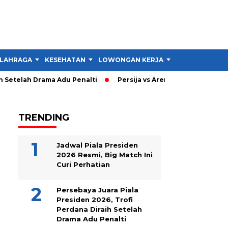
LAHRAGA
KESEHATAN
LOWONGAN KERJA
TIPS DAN TRIK
Setelah Drama Adu Penalti
Persija vs Arema: Persija Menang 3
TRENDING
Jadwal Piala Presiden
2026 Resmi, Big Match Ini
Curi Perhatian
Persebaya Juara Piala
Presiden 2026, Trofi
Perdana Diraih Setelah
Drama Adu Penalti