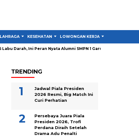
LAHRAGA
KESEHATAN
LOWONGAN KERJA
TIPS DAN TRIK
Labu Darah, Ini Peran Nyata Alumni SMPN 1 Garut
Pendirian 
TRENDING
Jadwal Piala Presiden
2026 Resmi, Big Match Ini
Curi Perhatian
Persebaya Juara Piala
Presiden 2026, Trofi
Perdana Diraih Setelah
Drama Adu Penalti