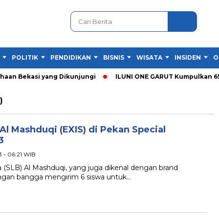
POLITIK
PENDIDIKAN
BISNIS
WISATA
INSIDEN
O
ahaan Bekasi yang Dikunjungi
ILUNI ONE GARUT Kumpulkan 65 
)
Al Mashduqi (EXIS) di Pekan Special
3
 - 06:21 WIB
SLB) Al Mashduqi, yang juga dikenal dengan brand
dengan bangga mengirim 6 siswa untuk…