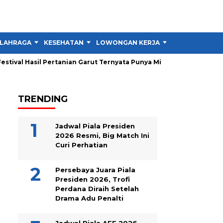
LAHRAGA
KESEHATAN
LOWONGAN KERJA
TIPS DAN TRIK
tival Hasil Pertanian Garut Ternyata Punya Misi Besar untuk Petani
TRENDING
Jadwal Piala Presiden
2026 Resmi, Big Match Ini
Curi Perhatian
Persebaya Juara Piala
Presiden 2026, Trofi
Perdana Diraih Setelah
Drama Adu Penalti