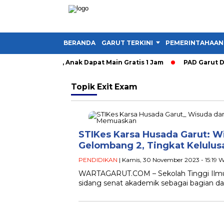
BERANDA
GARUT TERKINI
PEMERINTAHAAN
y Garut Dibuka, Anak Dapat Main Gratis 1 Jam
PAD Garut Dipa
Topik
Exit Exam
STIKes Karsa Husada Garut: 
Gelombang 2, Tingkat Kelulu
PENDIDIKAN
| Kamis, 30 November 2023 - 15:19 
WARTAGARUT.COM – Sekolah Tinggi Ilmu 
sidang senat akademik sebagai bagian da