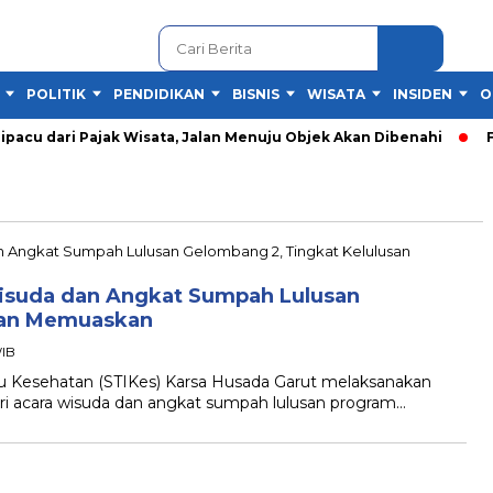
POLITIK
PENDIDIKAN
BISNIS
WISATA
INSIDEN
O
cu dari Pajak Wisata, Jalan Menuju Objek Akan Dibenahi
Fes
Wisuda dan Angkat Sumpah Lulusan
san Memuaskan
WIB
Kesehatan (STIKes) Karsa Husada Garut melaksanakan
ri acara wisuda dan angkat sumpah lulusan program…