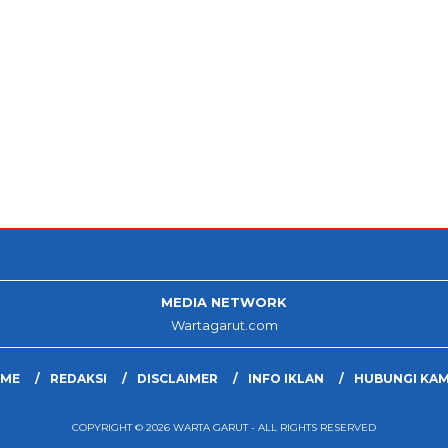
MEDIA NETWORK
Wartagarut.com
ME
REDAKSI
DISCLAIMER
INFO IKLAN
HUBUNGI KAM
COPYRIGHT © 2026 WARTA GARUT - ALL RIGHTS RESERVED