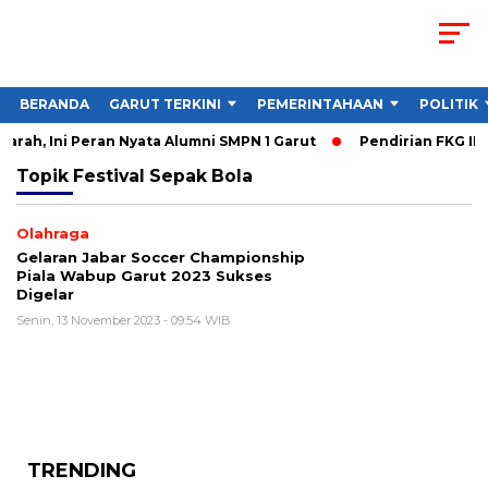
BERANDA
GARUT TERKINI
PEMERINTAHAAN
POLITIK
rah, Ini Peran Nyata Alumni SMPN 1 Garut
Pendirian FKG IKK
Topik
Festival Sepak Bola
Olahraga
Gelaran Jabar Soccer Championship
Piala Wabup Garut 2023 Sukses
Digelar
Senin, 13 November 2023 - 09:54 WIB
TRENDING