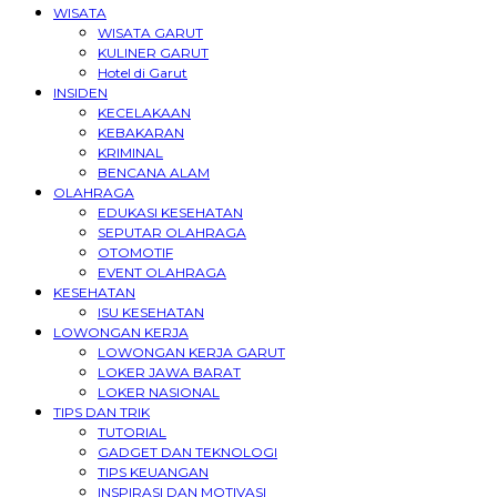
WISATA
WISATA GARUT
KULINER GARUT
Hotel di Garut
INSIDEN
KECELAKAAN
KEBAKARAN
KRIMINAL
BENCANA ALAM
OLAHRAGA
EDUKASI KESEHATAN
SEPUTAR OLAHRAGA
OTOMOTIF
EVENT OLAHRAGA
KESEHATAN
ISU KESEHATAN
LOWONGAN KERJA
LOWONGAN KERJA GARUT
LOKER JAWA BARAT
LOKER NASIONAL
TIPS DAN TRIK
TUTORIAL
GADGET DAN TEKNOLOGI
TIPS KEUANGAN
INSPIRASI DAN MOTIVASI