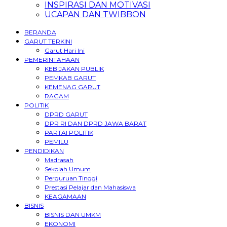
INSPIRASI DAN MOTIVASI
UCAPAN DAN TWIBBON
BERANDA
GARUT TERKINI
Garut Hari Ini
PEMERINTAHAAN
KEBIJAKAN PUBLIK
PEMKAB GARUT
KEMENAG GARUT
RAGAM
POLITIK
DPRD GARUT
DPR RI DAN DPRD JAWA BARAT
PARTAI POLITIK
PEMILU
PENDIDIKAN
Madrasah
Sekolah Umum
Perguruan Tinggi
Prestasi Pelajar dan Mahasiswa
KEAGAMAAN
BISNIS
BISNIS DAN UMKM
EKONOMI