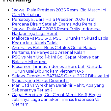
Jadwal Piala Presiden 2026 Resmi, Big Match Ini
Curi Perhatian
Persebaya Juara Piala Presiden 2026, Trofi
Perdana Diraih Setelah Drama Adu Penalti
Jadwal Piala AFF 2026 Resmi Dirilis, Indonesia
Hadapi Tiga Laga Berat
Mallorca vs PSG 3-0, PSG Turunkan Skuad Lapis
Kedua lalu Kalah Telak
Arsenal vs Betis: Betis Cetak 3 Gol di Babak
Pertama, Ini Penyebab Arsenal Kalah
PSG vs Man Utd 1-1: Ini Gol Cepat Mbaye dan
Balasan Mbeumo
Klasemen Timnas Indonesia Berubah, Garuda
Turun usai Dibungkam Vietnam 0-3
Seleksi Pimpinan BAZNAS Garut 2026 Dibuka, Ini
Syarat yang Harus Dipenuhi
Man Utd vs Wrexham Berakhir Pahit, Apa yang
Sebenarnya Terjadi?
Gagal Bendung Gol Cepat Menit Ke-6, Begini
Jalannya Laga dan Skor Timnas Indonesia Vs
Vietnam