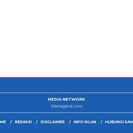
MEDIA NETWORK
Wartagarut.com
ME
REDAKSI
DISCLAIMER
INFO IKLAN
HUBUNGI KAM