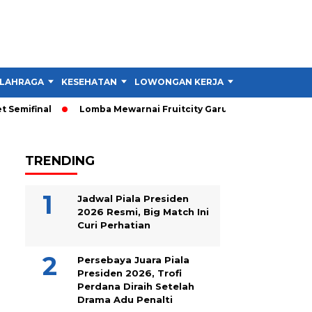
LAHRAGA
KESEHATAN
LOWONGAN KERJA
TIPS DAN TRIK
emifinal
Lomba Mewarnai Fruitcity Garut Dibuka, Anak Dapat 
TRENDING
Jadwal Piala Presiden
2026 Resmi, Big Match Ini
Curi Perhatian
Persebaya Juara Piala
Presiden 2026, Trofi
Perdana Diraih Setelah
Drama Adu Penalti