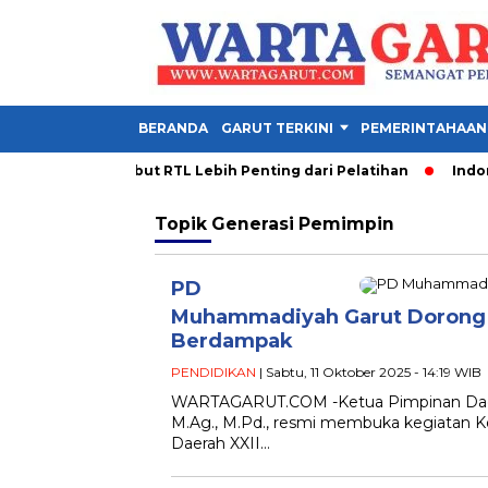
BERANDA
GARUT TERKINI
PEMERINTAHAAN
a PDM Garut Sebut RTL Lebih Penting dari Pelatihan
Indones
Topik
Generasi Pemimpin
PD
Muhammadiyah Garut Dorong 
Berdampak
PENDIDIKAN
| Sabtu, 11 Oktober 2025 - 14:19 WIB
WARTAGARUT.COM -Ketua Pimpinan Daer
M.Ag., M.Pd., resmi membuka kegiatan K
Daerah XXII…