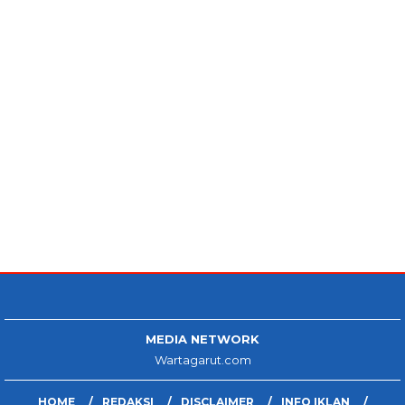
MEDIA NETWORK
Wartagarut.com
HOME
REDAKSI
DISCLAIMER
INFO IKLAN