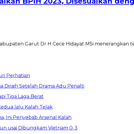
aikan BPIH 2023, Disesuaikan de
upaten Garut Dr H Cece Hidayat MSi menerangkan ten
uri Perhatian
na Diraih Setelah Drama Adu Penalti
api Tiga Laga Berat
edua lalu Kalah Telak
ma, Ini Penyebab Arsenal Kalah
run usai Dibungkam Vietnam 0-3