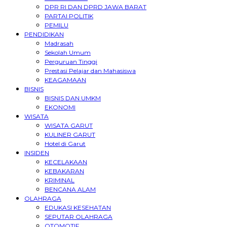
DPR RI DAN DPRD JAWA BARAT
PARTAI POLITIK
PEMILU
PENDIDIKAN
Madrasah
Sekolah Umum
Perguruan Tinggi
Prestasi Pelajar dan Mahasiswa
KEAGAMAAN
BISNIS
BISNIS DAN UMKM
EKONOMI
WISATA
WISATA GARUT
KULINER GARUT
Hotel di Garut
INSIDEN
KECELAKAAN
KEBAKARAN
KRIMINAL
BENCANA ALAM
OLAHRAGA
EDUKASI KESEHATAN
SEPUTAR OLAHRAGA
OTOMOTIF