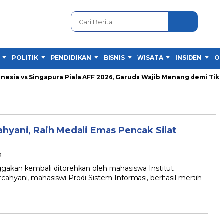
POLITIK
PENDIDIKAN
BISNIS
WISATA
INSIDEN
O
ia vs Singapura Piala AFF 2026, Garuda Wajib Menang demi Tiket 
cahyani, Raih Medali Emas Pencak Silat
B
an kembali ditorehkan oleh mahasiswa Institut
rcahyani, mahasiswi Prodi Sistem Informasi, berhasil meraih