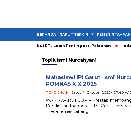
BERANDA
GARUT TERKINI
PEMERINTAHAAN
a PDM Garut Sebut RTL Lebih Penting dari Pelatihan
Indones
Topik
Ismi Nurcahyani
Mahasiswi IPI Garut, Ismi Nur
POMNAS XIX 2025
PENDIDIKAN
| Sabtu, 11 Oktober 2025 - 07:40 WI
WARTAGARUT.COM – Prestasi membanggak
Pendidikan Indonesia (IPI) Garut. Ismi Nu
medali emas cabang…