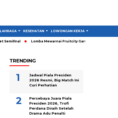
LAHRAGA
KESEHATAN
LOWONGAN KERJA
TIPS DAN TRIK
Semifinal
Lomba Mewarnai Fruitcity Garut Dibuka, Anak Dapat
TRENDING
Jadwal Piala Presiden
2026 Resmi, Big Match Ini
Curi Perhatian
Persebaya Juara Piala
Presiden 2026, Trofi
Perdana Diraih Setelah
Drama Adu Penalti