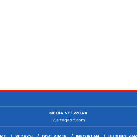
MEDIA NETWORK
Wartagarut.com
ME
REDAKSI
DISCLAIMER
INFO IKLAN
HUBUNGI KAM