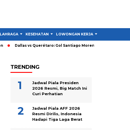
LAHRAGA
KESEHATAN
LOWONGAN KERJA
TIPS DAN TRIK
Dallas vs Querétaro: Gol Santiago Moreno Bawa Dallas Unggul
TRENDING
Jadwal Piala Presiden
2026 Resmi, Big Match Ini
Curi Perhatian
Jadwal Piala AFF 2026
Resmi Dirilis, Indonesia
Hadapi Tiga Laga Berat