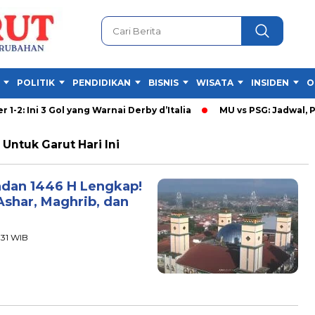
POLITIK
PENDIDIKAN
BISNIS
WISATA
INSIDEN
O
2: Ini 3 Gol yang Warnai Derby d’Italia
MU vs PSG: Jadwal, Pre
Untuk Garut Hari Ini
adan 1446 H Lengkap!
Ashar, Maghrib, dan
:31 WIB