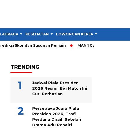
LAHRAGA
KESEHATAN
LOWONGAN KERJA
TIPS DAN TRIK
diksi Skor dan Susunan Pemain
MAN 1 Garut Gelar Cek Kesehat
TRENDING
Jadwal Piala Presiden
2026 Resmi, Big Match Ini
Curi Perhatian
Persebaya Juara Piala
Presiden 2026, Trofi
Perdana Diraih Setelah
Drama Adu Penalti