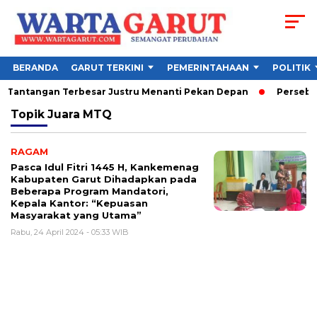
BERANDA
GARUT TERKINI
PEMERINTAHAAN
POLITIK
6, Tantangan Terbesar Justru Menanti Pekan Depan
Persebaya
Topik
Juara MTQ
RAGAM
Pasca Idul Fitri 1445 H, Kankemenag
Kabupaten Garut Dihadapkan pada
Beberapa Program Mandatori,
Kepala Kantor: “Kepuasan
Masyarakat yang Utama”
Rabu, 24 April 2024 - 05:33 WIB