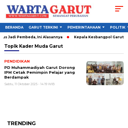
BERANDA
GARUT TERKINI
PEMERINTAHAAN
POLITIK
us Jadi Pembeda, Ini Alasannya
Kepala Kesbangpol Garut Soro
Topik
Kader Muda Garut
PENDIDIKAN
PD Muhammadiyah Garut Dorong
IPM Cetak Pemimpin Pelajar yang
Berdampak
Sabtu, 11 Oktober 2025 - 14:19 WIB
TRENDING