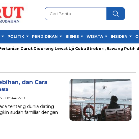
POLITIK
PENDIDIKAN
BISNIS
WISATA
INSIDEN
O
nian Garut Didorong Lewat Uji Coba Stroberi, Bawang Putih dan
ebihan, dan Cara
ses
3 - 08:44 WIB
ca tentang dunia dating
gkin sudah familiar dengan