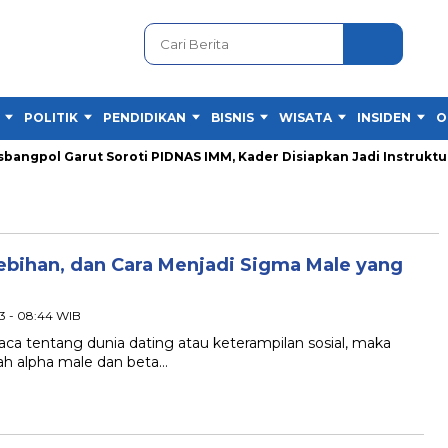
POLITIK
PENDIDIKAN
BISNIS
WISATA
INSIDEN
O
ngpol Garut Soroti PIDNAS IMM, Kader Disiapkan Jadi Instruktur
lebihan, dan Cara Menjadi Sigma Male yang
3 - 08:44 WIB
 tentang dunia dating atau keterampilan sosial, maka
lah alpha male dan beta…