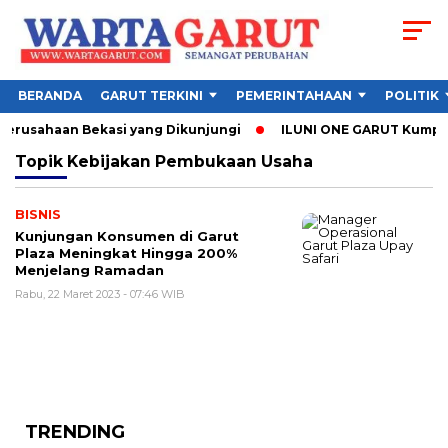
BERANDA
GARUT TERKINI
PEMERINTAHAAN
POLITIK
 Perusahaan Bekasi yang Dikunjungi
ILUNI ONE GARUT Kumpulka
Topik
Kebijakan Pembukaan Usaha
BISNIS
Kunjungan Konsumen di Garut
Plaza Meningkat Hingga 200%
Menjelang Ramadan
Rabu, 22 Maret 2023 - 07:46 WIB
TRENDING