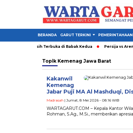
BERANDA
GARUT TERKINI
PEMERINTAHAAN
ni 1-1, Final Masih Terbuka di Babak Kedua
Persija vs Arema: 
Topik
Kemenag Jawa Barat
Kakanwil
Kemenag
Jabar Puji MA Al Mashduqi, D
Madrasah
| Jumat, 8 Mei 2026 - 08:16 WIB
WARTAGARUT.COM – Kepala Kantor Wilay
Rohman, S.Ag., M.Si., memberikan apresia