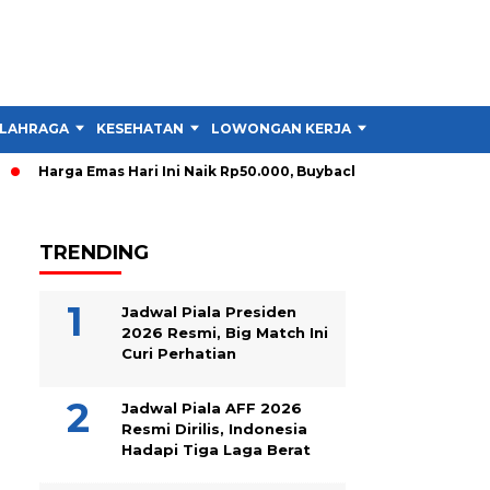
LAHRAGA
KESEHATAN
LOWONGAN KERJA
TIPS DAN TRIK
Harga Emas Hari Ini Naik Rp50.000, Buyback Melonjak Rp90.000
TRENDING
Jadwal Piala Presiden
2026 Resmi, Big Match Ini
Curi Perhatian
Jadwal Piala AFF 2026
Resmi Dirilis, Indonesia
Hadapi Tiga Laga Berat