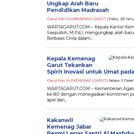
Ungkap Arah Baru
Pendidikan Madrasah
Garut Hari Ini
|
KEMENAG GARUT
| Rabu, 28 Janu
WARTAGARUT.COM – Kepala Kantor Kemen
Saepulloh, M.Pd.I, mengungkap arah bar
Berbasis Cinta dalam…
Kepala Kemenag
Garut Tekankan
Spirit Inovasi untuk Umat pad
Garut Hari Ini
|
KEMENAG GARUT
| Selasa, 9 Dese
WARTAGARUT.COM – Kementerian Agama 
ke-80 dengan menegaskan komitmen pela
apel dan…
Kakanwil
Kemenag Jabar
Resmi Lepas Santri Al Mashduq