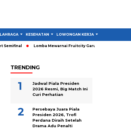
LAHRAGA
KESEHATAN
LOWONGAN KERJA
TIPS DAN TRIK
emifinal
Lomba Mewarnai Fruitcity Garut Dibuka, Anak Dapat 
TRENDING
Jadwal Piala Presiden
2026 Resmi, Big Match Ini
Curi Perhatian
Persebaya Juara Piala
Presiden 2026, Trofi
Perdana Diraih Setelah
Drama Adu Penalti