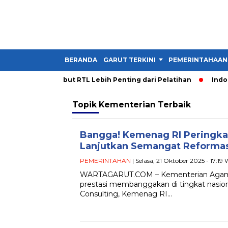
BERANDA
GARUT TERKINI
PEMERINTAHAAN
a PDM Garut Sebut RTL Lebih Penting dari Pelatihan
Indones
Topik
Kementerian Terbaik
Bangga! Kemenag RI Peringkat
Lanjutkan Semangat Reforma
PEMERINTAHAN
| Selasa, 21 Oktober 2025 - 17:19
WARTAGARUT.COM – Kementerian Agama 
prestasi membanggakan di tingkat nasiona
Consulting, Kemenag RI…